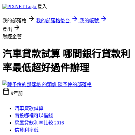
登入
我的部落格
我的部落格後台
我的帳號
登出
財經企管
汽車貸款試算 哪間銀行貸款利
率最低超好過件辦理
陳予伶的部落格
9年前
汽車貸款試算
南投哪裡可以借錢
房屋貸款利率比較 2016
信貸利率低