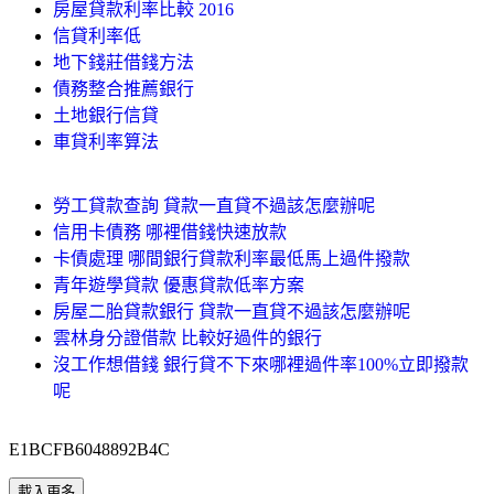
房屋貸款利率比較 2016
信貸利率低
地下錢莊借錢方法
債務整合推薦銀行
土地銀行信貸
車貸利率算法
勞工貸款查詢 貸款一直貸不過該怎麼辦呢
信用卡債務 哪裡借錢快速放款
卡債處理 哪間銀行貸款利率最低馬上過件撥款
青年遊學貸款 優惠貸款低率方案
房屋二胎貸款銀行 貸款一直貸不過該怎麼辦呢
雲林身分證借款 比較好過件的銀行
沒工作想借錢 銀行貸不下來哪裡過件率100%立即撥款
呢
E1BCFB6048892B4C
載入更多