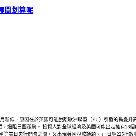
哪間划算呢
個月新低，原因在於英國可能脫離歐洲聯盟（EU）引發的擔憂升
，遏阻日圓漲勢。 投資人對全球經濟及英國可能出走擁有28個
美日央行開會之際，又出現英國脫歐議題。」 日經225指數收盤大跌