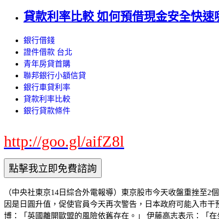
貸款利率比較 如何預借現金安全快速
銀行借錢
證件借款 台北
青年房貸首購
聯邦銀行小額信貸
銀行車貸利率
貸款利率比較
銀行貸款條件
http://goo.gl/aifZ8l
（中央社東京14日綜合外電報導）東京股市今天收盤重挫至2
因是日圓升值，促使官員今天再次警告，日本政府可能入市干預
博：「英國離開歐盟的風險依舊存在。」 伊藤高志表示：「在坐等