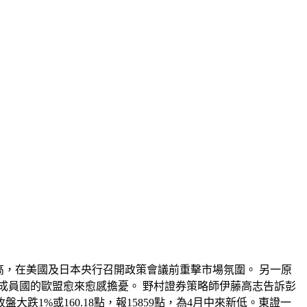
高，在美國及日本央行召開政策會議前重擊市場氛圍。 另一原
成員國的歐盟愈來愈感擔憂。 野村證券策略師伊藤高志告訴彭
1%或160.18點，報15859點，為4月中來新低。東證一