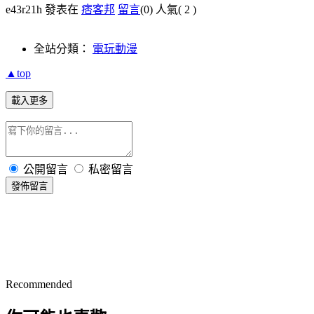
e43r21h 發表在
痞客邦
留言
(0)
人氣(
2
)
全站分類：
電玩動漫
▲top
載入更多
公開留言
私密留言
發佈留言
Recommended