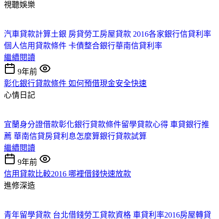
視聽娛樂
汽車貸款計算
土銀 房貸
勞工房屋貸款 2016
各家銀行信貸利率
個人信用貸款條件
卡債整合銀行
華南信貸利率
繼續閱讀
9年前
彰化銀行貸款條件 如何預借現金安全快速
心情日記
宜蘭身分證借款
彰化銀行貸款條件
留學貸款心得
車貸銀行推
薦
華南信貸
房貸利息怎麼算
銀行貸款試算
繼續閱讀
9年前
信用貸款比較2016 哪裡借錢快速放款
進修深造
青年留學貸款
台北借錢
勞工貸款資格
車貸利率2016
房屋轉貸