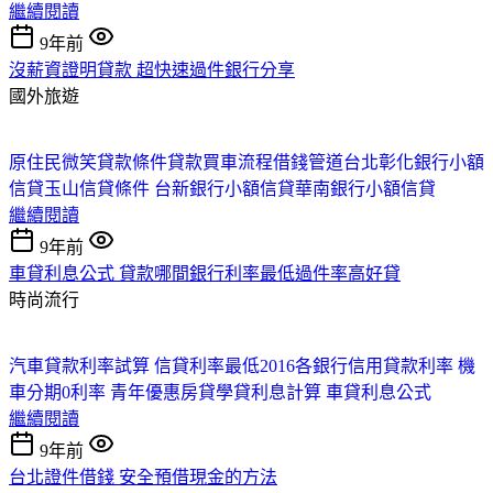
繼續閱讀
9年前
沒薪資證明貸款 超快速過件銀行分享
國外旅遊
原住民微笑貸款條件
貸款買車流程
借錢管道台北
彰化銀行小額
信貸
玉山信貸條件
台新銀行小額信貸
華南銀行小額信貸
繼續閱讀
9年前
車貸利息公式 貸款哪間銀行利率最低過件率高好貸
時尚流行
汽車貸款利率試算
信貸利率最低2016
各銀行信用貸款利率
機
車分期0利率
青年優惠房貸
學貸利息計算
車貸利息公式
繼續閱讀
9年前
台北證件借錢 安全預借現金的方法