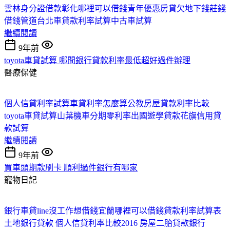
雲林身分證借款
彰化哪裡可以借錢
青年優惠房貸
欠地下錢莊錢
借錢管道台北
車貸款利率試算
中古車試算
繼續閱讀
9年前
toyota車貸試算 哪間銀行貸款利率最低超好過件辦理
醫療保健
個人信貸利率試算
車貸利率怎麼算
公教房屋貸款利率比較
toyota車貸試算
山葉機車分期零利率
出國遊學貸款
花旗信用貸
款試算
繼續閱讀
9年前
買車頭期款刷卡 順利過件銀行有哪家
寵物日記
銀行車貸line
沒工作想借錢
宜蘭哪裡可以借錢
貸款利率試算表
土地銀行貸款
個人信貸利率比較2016
房屋二胎貸款銀行