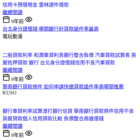
信用卡預借現金
雲林證件借款
繼續閱讀
9年前
台北身分證借錢 哪間銀行好貸款過件率最高
電玩動漫
二胎貸款利率
和潤車貸利息
銀行整合負債
汽車貸款試算表
房
屋抵押貸款 銀行
台北身分證借錢
信用不良汽車貸款
繼續閱讀
9年前
華南銀行貸款條件 如何申請快速貸款過件率高哪間推薦
KUSO
銀行車貸利率試算
渣打銀行信貸
華南銀行貸款條件
信用不良
房屋貸款
個人信用貸款比較
負債整合
高雄借錢
繼續閱讀
9年前