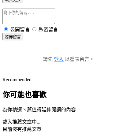
公開留言
私密留言
發佈留言
請先
登入
以發表留言。
Recommended
你可能也喜歡
為你精選 3 篇值得延伸閱讀的內容
載入推薦文章中...
目前沒有推薦文章