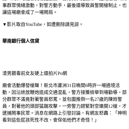
事群眾情緒激動，對警方動手，最後還導致員警開槍制止，也
讓這場廟會成了一場鬧局。
▼影片取自YouTube，如遭刪除請見諒。
華南銀行個人信貸
渣男餵毒前女友硬上還拍片Po網
廟會活動爆發槍聲！新北市蘆洲31日晚間6時許一場遶境活
動，因沿途放鞭炮造成交通混亂，警方接獲檢舉到場勸導，部
分群眾不滿竟對著警員怒罵，並包圍推倒一名27歲的陳姓警
員，對著他的頭部猛踹攻擊，一旁警力趕緊對空連開12槍，才
逮捕鬧事民眾。消息在網路上引發討論，有網友怒轟：「神明
看到這些屁孩死性不改，會保佑他們才奇怪！」