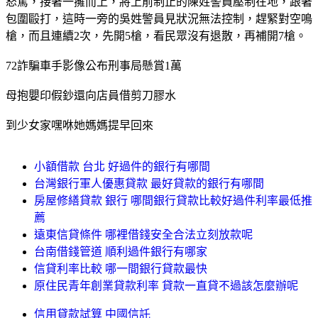
怒罵，接著一擁而上，將上前制止的陳姓警員壓制在地，跟著
包圍毆打，這時一旁的吳姓警員見狀況無法控制，趕緊對空鳴
槍，而且連續2次，先開5槍，看民眾沒有退散，再補開7槍。
72詐騙車手影像公布刑事局懸賞1萬
母抱嬰印假鈔還向店員借剪刀膠水
到少女家嘿咻她媽媽提早回來
小額借款 台北 好過件的銀行有哪間
台灣銀行軍人優惠貸款 最好貸款的銀行有哪間
房屋修繕貸款 銀行 哪間銀行貸款比較好過件利率最低推
薦
遠東信貸條件 哪裡借錢安全合法立刻放款呢
台南借錢管道 順利過件銀行有哪家
信貸利率比較 哪一間銀行貸款最快
原住民青年創業貸款利率 貸款一直貸不過該怎麼辦呢
信用貸款試算 中國信託