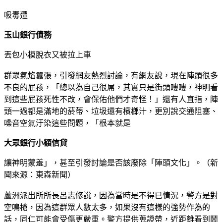
吸毒遭
玉山銀行債務
丟包小模脫衣又被拉上車
群眾氣焰囂張，引發網友熱烈討論，有網友說，現在陣頭很多
不良的屁孩，「總以為自己很屌，其實只是街頭嘍嘍，神明看
到這些屁孩死性不改，會保佑他們才奇怪！」還有人直指，陣
頭一過都是滿地的菸蒂、垃圾還有檳榔汁，更別說交通阻塞、
噪音空氣汙染這些問題，「根本就是
大眾銀行小額信貸
讓神明蒙羞」，甚至引發討論是否該廢除「陣頭文化」。（新
聞來源：東森新聞）
蘆洲派出所所長呂志修說，因為當時是不得已情況，警方是對
空鳴槍，因為這群眾人數太多，如果沒有這樣的強勢作為的
話，同仁可能會受傷更嚴重。警方提供蒐證帶，近距離看到鬧