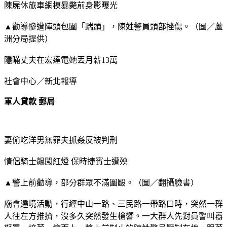
陳屍休旅車網模暴斃前身影曝光
▲勸導慘遭陣頭包圍「踹頭」，陳姓警員頭部挫傷。（圖／蘆
洲分局提供）
隱瞞丈夫在宏達電她丟月薪13萬
社會中心／新北報導
軍人貸款 郵局
妻偷吃洋男無罪夫抓姦反被判刑
情侶騎士飊闖紅燈 保時捷賓士遭殃
▲警上前勸導，部分群眾不滿圍毆。（圖／翻攝臉書）
廟會遶境活動，行經中山一路、三民路一帶路口時，突然一群
人往左方推擠，沒多久突然發生槍響。一大群人先對員警叫囂