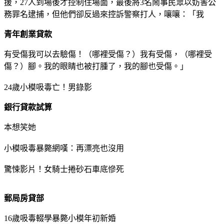
援，27人到場後才控制住場面，最後將3名鬧事民眾以妨害公
務罪名逮捕，但他們卻反過來控訴警察打人，嚷嚷：「我
青年創業貸款
有受傷我可以去驗傷！（哪裡受傷？）我有受傷，（哪裡受
傷？）腳。我的眼睛也被打腫了，我的腳也受傷。」
24歲小模吸毒亡！男錄影
銀行貸款試算
本想笑她
小模吸毒暴斃網嘆：再漂亮也沒用
驚悚影片！女騎士捲砂石車底慘死
郵局房貸部
16歲吸毒輟學暴斃小模年初新婚