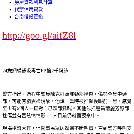
房屋貸款利息計算
代辦信用貸款
台南借錢管道
http://goo.gl/aifZ8l
24歲網模疑吸毒亡FB擁2千粉絲
警方指出，過程中警員陳克軒頭部頸部挫傷，傷勢全集中頭
部，可能有腦震盪現象，他說，當時被推倒後眼前一黑，感覺
至少有6個人一直對自己頭部猛踹。其他包括警員蕭麗芳膝部
挫傷並有暈眩情情形，2人目前仍就醫觀察中。
現場槍聲大作，但鬧事民眾居然還不斷叫囂，直到警方呼叫支