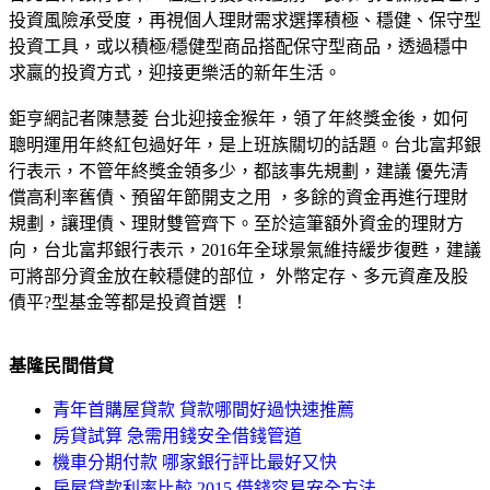
投資風險承受度，再視個人理財需求選擇積極、穩健、保守型
投資工具，或以積極/穩健型商品搭配保守型商品，透過穩中
求贏的投資方式，迎接更樂活的新年生活。
鉅亨網記者陳慧菱 台北迎接金猴年，領了年終獎金後，如何
聰明運用年終紅包過好年，是上班族關切的話題。台北富邦銀
行表示，不管年終獎金領多少，都該事先規劃，建議 優先清
償高利率舊債、預留年節開支之用 ，多餘的資金再進行理財
規劃，讓理債、理財雙管齊下。至於這筆額外資金的理財方
向，台北富邦銀行表示，2016年全球景氣維持緩步復甦，建議
可將部分資金放在較穩健的部位， 外幣定存、多元資產及股
債平?型基金等都是投資首選 ！
基隆民間借貸
青年首購屋貸款 貸款哪間好過快速推薦
房貸試算 急需用錢安全借錢管道
機車分期付款 哪家銀行評比最好又快
房屋貸款利率比較 2015 借錢容易安全方法