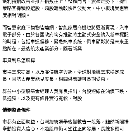
獲利持續改善並推升指數往上。整體而言，震盪走勢下，操作
策略宜採積極選股，類股輪動較快且波動大，中小板塊受惠程
度相對明顯。
而智慧家庭下物物皆連網，智能家居商機也將逐漸實現，汽車
電子部分，由於各國政府均有推動將主動式安全納入新車標配
的時程，包括車道偏移、緊急煞車系統、倒車顯影將是未來重
點所在。最後航太產業部分，隨著新興
車貸利息怎麼算
市場需求提高，以及廉價航空興起，全球對飛機需求穩定成
長，且航太產業能見度長，相關供應鏈可長期受惠。
群益中小型股基金經理人吳胤良指出，台股短線在油價下跌、
低通膨，以及更有條件實行寬鬆，對股
債務整合條件
市都有正面助益，台灣總統選舉後變數告一段落，雖然新閣揆
牽動投資人信心，不過股市仍可望往正向發展，長線多頭可