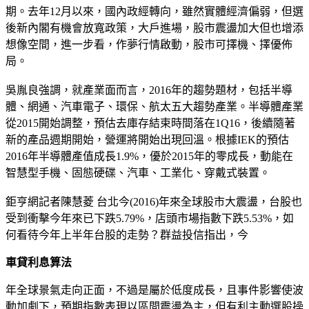
期。去年12月以來，國內政經轉向，雖然實體經濟偏弱，但選
後新內閣有機會放寬政策，大戶進場，股市震盪加大但也增添
想像空間，進一步看，作夢行情啟動，股市可擇機、擇優佈
局。
吳胤良強調，就產業面而言，2016年的趨勢題材，包括半導
體、網通、汽車電子、環保、航太五大趨勢產業。半導體產業
從2015開始調整，預估去庫存結束時間落在1Q16，後續隨著
新的產品週期開始，營運將開始出現回溫。根據IEK的預估
2016年半導體產值成長1.9%，優於2015年的零成長，動能在
智慧型手機、固態硬碟、汽車、工業化、穿戴式裝置。
鉅亨網記者陳慧菱 台北今(2016)年來全球股市大震盪，台股也
受到衝擊今年來已下跌5.79%，店頭市場指數下跌5.53%，如
何看待今年上半年台股的走勢？群益投信指出，今
車貸利息算法
年全球景氣走向正面，不過是屬於低度成長，且事件影響使波
動加劇下，預期指數表現以區間震盪為主，但有利主動選股操