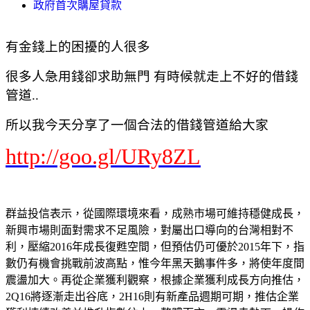
政府首次購屋貸款
有金錢上的困擾的人很多
很多人急用錢卻求助無門 有時候就走上不好的借錢
管道..
所以我今天分享了一個合法的借錢管道給大家
http://goo.gl/URy8ZL
群益投信表示，從國際環境來看，成熟市場可維持穩健成長，
新興市場則面對需求不足風險，對屬出口導向的台灣相對不
利，壓縮2016年成長復甦空間，但預估仍可優於2015年下，指
數仍有機會挑戰前波高點，惟今年黑天鵝事件多，將使年度間
震盪加大。再從企業獲利觀察，根據企業獲利成長方向推估，
2Q16將逐漸走出谷底，2H16則有新產品週期可期，推估企業