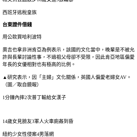
西班牙逃稅皇族
台東證件借錢
用公款買哈利波特
奧吉也拿非洲肯亞為例表示，該國的文化當中，晚輩是不被允
許與長輩討論性事，不過祖父母卻不受限，因此肯亞地區偏愛
年長的女優相對也有極高的比例。
▲研究表示，因「主婦」文化關係，英國人偏愛老婦女AV。
（圖／取自鏡報）
1分鐘內摔2次普丁輸給女漢子
14歲女見臉友3軍人火車廁姦到昏
紐約少女性侵案4男落網