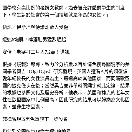
國學校有高比例的老婦女教師，過去被允許體罰學生的制度
下，學生對於社會的第一個接觸就是年長的女性。」
快訊／伊斯坦堡傳爆炸數人受傷
還迷6塊肌？啤酒肚男猛烈崛起
安倍：老婆打工月入7.2萬！遭諷
根據《鏡報》報導，致力於分析數以百計情色搜尋關鍵字的美
國學者奧吉（Ogi Ogas）研究發現，英國人選看A片的類型偏
愛年紀較長的女性演員為主，遠遠高於其他國家，而同屬歐盟
國的捷克僅次在後；當然奧吉並非單就關鍵字就此定論，結果
的根據也參照文化及歷史分析，他表示，英國和捷克的老年女
性在歐盟國家中比例最高，因此研究的結果可以歸納為文化因
素，並非生物因素。
菲律賓現IS黑色軍旗下一步設省
和父到公園散步18歲女遭5狼輪暴